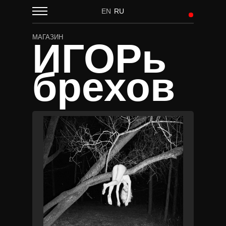
EN
RU
МАГАЗИН
ИГОРь
брехов